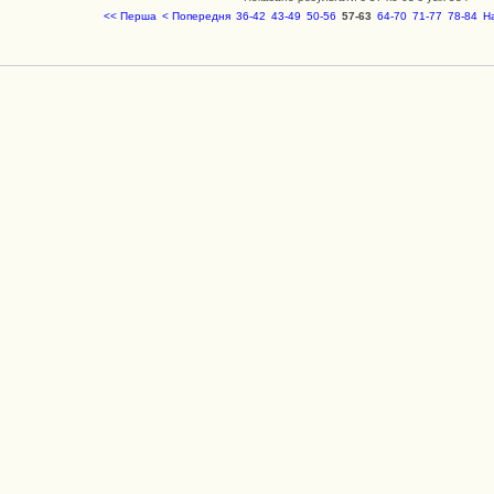
<< Перша
< Попередня
36-42
43-49
50-56
57-63
64-70
71-77
78-84
Н