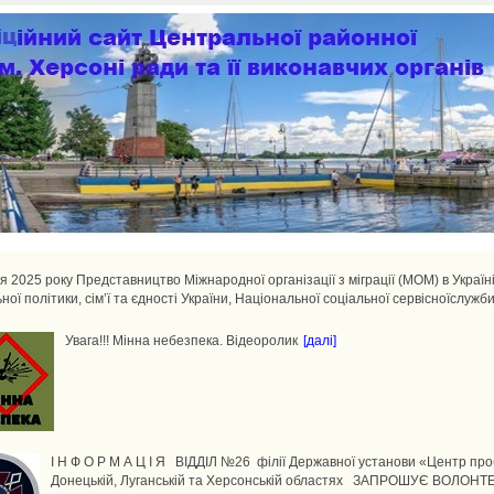
я 2025 року Представництво Міжнародної організації з міграції (МОМ) в Україн
ної політики, сім’ї та єдності України, Національної соціальної сервісноїслужби 
Увага!!! Мінна небезпека. Відеоролик
[далі]
І Н Ф О Р М А Ц І Я ВІДДІЛ №26 філії Державної установи «Центр проб
Донецькій, Луганській та Херсонській областях ЗАПРОШУЄ ВОЛОНТ