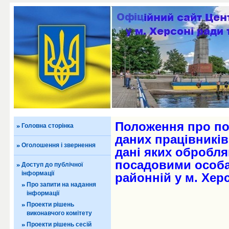
Положення про по
Головна сторінка
даних працівників
Оголошення і звернення
дані яких обробля
посадовими особа
Доступ до публічної
інформації
районній у м. Херс
Про запити на надання
інформації
Проекти рішень
виконавчого комітету
Проекти рішень сесій