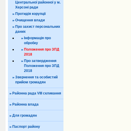
Центральної районної у м.
Херсоні ради
Протидія корупції
Очищення влади
Про захист персональних
даних
Iнформація про
обробку
Положення про ЗПД
2018
Про затвердження
Положення про ЗПД
2018
Звернення та особистий
прийом громадян
Районна рада VIII скликання
Районна влада
Для громадян
Паспорт району