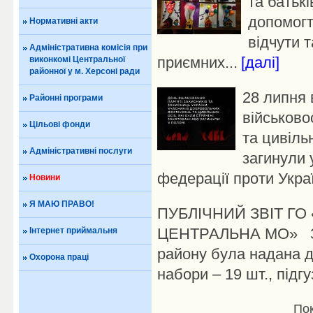
та батьк
допомогт
Нормативні акти
відчути 
Адміністративна комісія при
приємних...
[далі]
виконкомі Центральної
районної у м. Херсоні ради
28 липня 
Районні програми
військово
Цільові фонди
та цивільн
Адміністративні послуги
загинули 
федерації проти Україн
Новини
Я МАЮ ПРАВО!
ПУБЛІЧНИЙ ЗВІТ Г
ЦЕНТРАЛЬНА МО» За 
Інтернет приймальня
району була надана до
Охорона праці
набори – 19 шт., підгуз
Пок