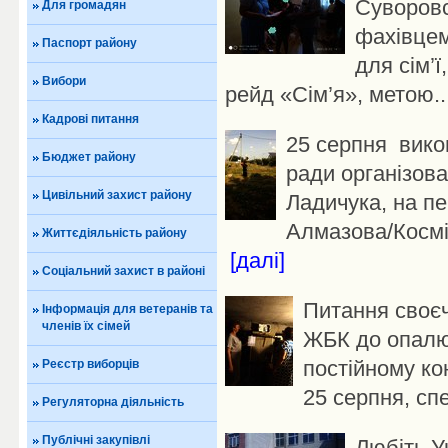
Суворовс
Для громадян
фахівцем
Паспорт району
для сім’
Вибори
рейд «Сім’я», метою..
Кадрові питання
25 серпня вико
Бюджет району
ради організова
Цивільний захист району
Ладичука, на п
Алмазова/Косміч
Життєдіяльність району
[далі]
Соціальний захист в районі
Питання своєч
Інформація для ветеранів та
членів їх сімей
ЖБК до опалюв
постійному ко
Реєстр виборців
25 серпня, спе
Регуляторна діяльність
Публічні закупівлі
Любіть Ук