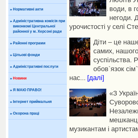
води, в г
Нормативні акти
негоди. 
Адміністративна комісія при
урочистості у селі Сте
виконкомі Центральної
районної у м. Херсоні ради
Діти – це наш
Районні програми
самих, нашого
Цільові фонди
суспільства. Р
Адміністративні послуги
обов`язок сім`
нас...
[далі]
Новини
Я МАЮ ПРАВО!
«З Украї
Суворовс
Інтернет приймальня
Незалежн
Охорона праці
мешканці
музикантам і артистам