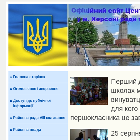
Головна сторінка
Перший д
Оголошення і звернення
школах м
винуватц
Доступ до публічної
інформації
для кого
першокласника це зав
Районна рада VIII скликання
Районна влада
25 серпн