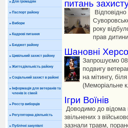
питань захист
Для громадян
Відповідно 
Паспорт району
Суворовсько
Вибори
року відбул
Кадрові питання
прав дитини,
Бюджет району
Шановні Херсо
Цивільний захист району
Запрошуємо 08 
Життєдіяльність району
подвигу ветерані
на мітингу, біл
Соціальний захист в районі
(Меморіальне к
Інформація для ветеранів та
членів їх сімей
Ігри Воїнів
Реєстр виборців
Доводимо до відома в
Регуляторна діяльність
звільнених з військов
зазнали травм, поран
Публічні закупівлі