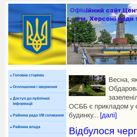
Головна сторінка
Весна, як
Оголошення і звернення
Обдарова
зазелені
Доступ до публічної
інформації
ОСББ є прикладом у 
будинку...
[далі]
Районна рада VIII скликання
Районна влада
Відбулося черг