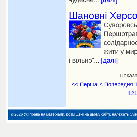
Шановні Херсо
Суворовськ
Першотрав
солідарнос
жити у мир
і вільної...
[далі]
Показа
<< Перша
< Попередня
12
© 2026 Усі права на матеріали, розміщені на цьому сайті, належать Суво