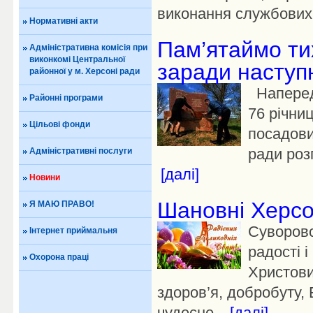
виконання службових.
Нормативні акти
Пам’ятаймо тих
Адміністративна комісія при
виконкомі Центральної
заради наступн
районної у м. Херсоні ради
Напередо
Районні програми
76 річниц
Цільові фонди
посадови
ради роз
Адміністративні послуги
[далі]
Новини
Шановні Херсо
Я МАЮ ПРАВО!
Суворовс
Інтернет приймальня
радості і
Охорона праці
Христови
здоров’я, добробуту, 
чудесне...
[далі]