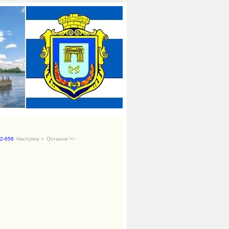
2-656
Наступна >
Остання >>