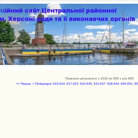
Показано результати з 1016 по 656 з усіх 656
<< Перша
< Попередня
610-616
617-623
624-630
631-637
638-644
645-651
65