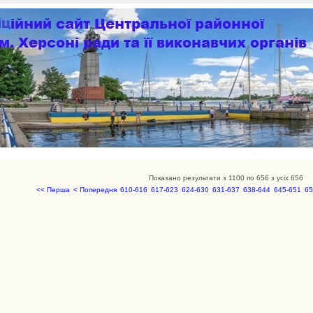
Показано результати з 1100 по 656 з усіх 656
<< Перша
< Попередня
610-616
617-623
624-630
631-637
638-644
645-651
65