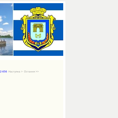
2-656
Наступна >
Остання >>