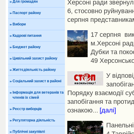
Херсоні ради звернул
Для громадян
6, стосовно руйнуванн
Паспорт району
серпня представникам
Вибори
17 серпня вик
Кадрові питання
м.Херсоні рад
Бюджет району
Дубки та поко
Цивільний захист району
49 Херсонської
Життєдіяльність району
У відпов
Соціальний захист в районі
запобіга
Порядку взаємодії суб
Інформація для ветеранів та
членів їх сімей
запобігання та проти
ознакою...
[далі]
Реєстр виборців
Регуляторна діяльність
Панельні
Публічні закупівлі
4 Таврій