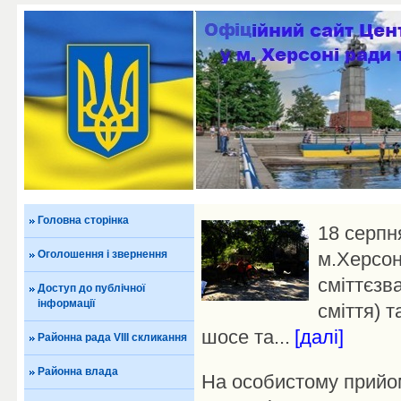
Головна сторінка
18 серпн
Оголошення і звернення
м.Херсоні
сміттєзв
Доступ до публічної
інформації
сміття) 
шосе та...
[далі]
Районна рада VIII скликання
Районна влада
На особистому прийом