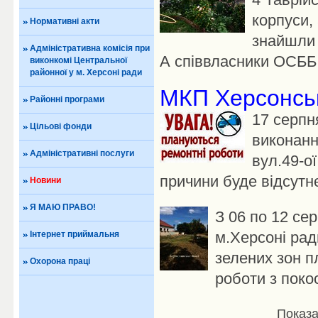
корпуси,
Нормативні акти
знайшли 
Адміністративна комісія при
А співвласники ОСББ.
виконкомі Центральної
районної у м. Херсоні ради
МКП Херсонськ
Районні програми
17 серпня
Цільові фонди
виконанн
Адміністративні послуги
вул.49-ої
причини буде відсутнє
Новини
Я МАЮ ПРАВО!
З 06 по 12 се
м.Херсоні рад
Інтернет приймальня
зелених зон п
Охорона праці
роботи з поко
Показа