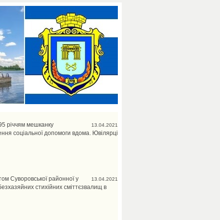
95 річчям мешканку
13.04.2021
лення соціальної допомоги вдома. Ювілярці
том Суворовської районної у
13.04.2021
 безхазяйних стихійних сміттєзвалищ в