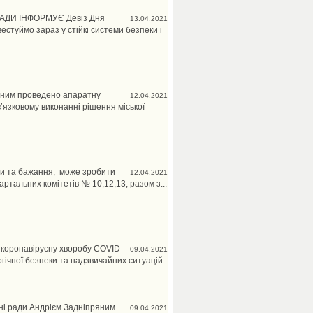
АДИ ІНФОРМУЄ Девіз Дня
13.04.2021
естуймо зараз у стійкі системи безпеки і
ряним проведено апаратну
12.04.2021
’язковому виконанні рішення міської
ли та бажання, може зробити
12.04.2021
артальних комітетів № 10,12,13, разом з...
а коронавірусну хворобу COVID-
09.04.2021
логічної безпеки та надзвичайних ситуацій
оні ради Андрієм Задніпряним
09.04.2021