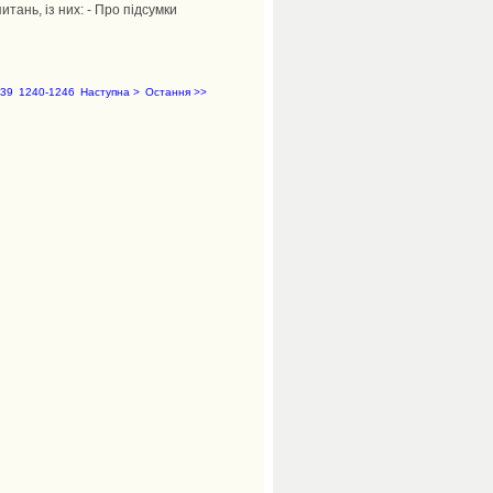
тань, із них: - Про підсумки
239
1240-1246
Наступна >
Остання >>