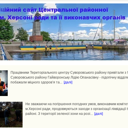
Працівники Територіального центру Суворовського району привітали з 
Суворовського району Гайворонську Лідію Опанасівну - підопічну відді
побажали міцного здоров’я та...
[далі]
Не зважаючи на погіршення погодних умов, виконавчим коміте
м.Херсоні ради, продовжуються заходи з організації ліквідації
районі. З території зеленої зони на розі...
[далі]