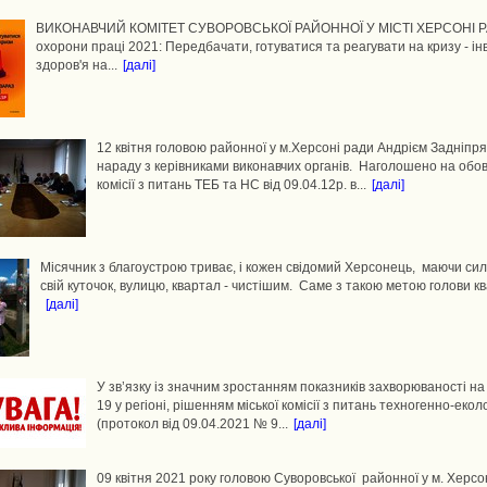
ВИКОНАВЧИЙ КОМІТЕТ СУВОРОВСЬКОЇ РАЙОННОЇ У МІСТІ ХЕРСОНІ Р
охорони праці 2021: Передбачати, готуватися та реагувати на кризу - інв
здоров'я на...
[далі]
12 квітня головою районної у м.Херсоні ради Андрієм Задніп
нараду з керівниками виконавчих органів. Наголошено на обов
комісії з питань ТЕБ та НС від 09.04.12р. в...
[далі]
Місячник з благоустрою триває, і кожен свідомий Херсонець, маючи си
свій куточок, вулицю, квартал - чистішим. Саме з такою метою голови кв
[далі]
У зв’язку із значним зростанням показників захворюваності н
19 у регіоні, рішенням міської комісії з питань техногенно-еко
(протокол від 09.04.2021 № 9...
[далі]
09 квітня 2021 року головою Суворовської районної у м. Херс