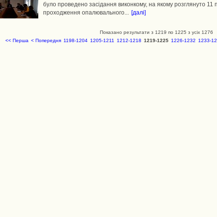
було проведено засідання виконкому, на якому розглянуто 11 пи
проходження опалювального...
[далі]
Показано результати з 1219 по 1225 з усіх 1276
<< Перша
< Попередня
1198-1204
1205-1211
1212-1218
1219-1225
1226-1232
1233-1