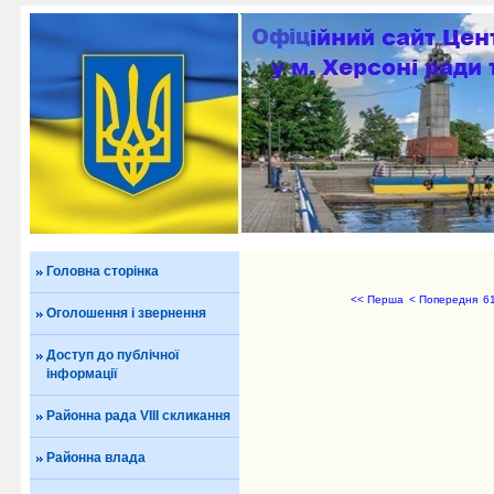
Головна сторінка
<< Перша
< Попередня
6
Оголошення і звернення
Доступ до публічної
інформації
Районна рада VIII скликання
Районна влада