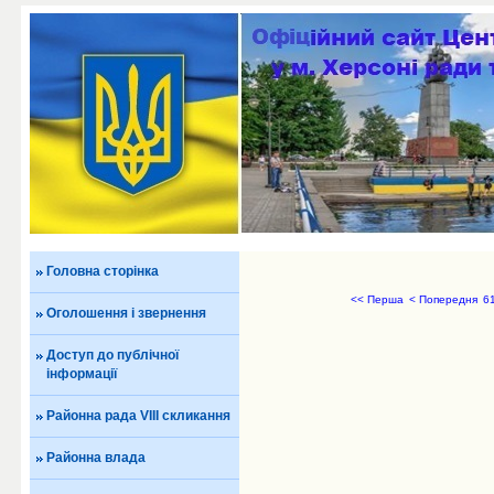
Головна сторінка
<< Перша
< Попередня
6
Оголошення і звернення
Доступ до публічної
інформації
Районна рада VIII скликання
Районна влада