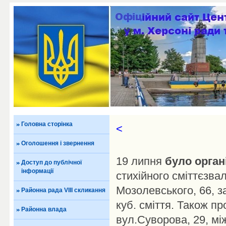
Головна сторінка
<
Оголошення і звернення
19 липня
було орган
Доступ до публічної
інформації
стихійного сміттєзва
Мозолевського, 66, 
Районна рада VIII скликання
куб. сміття. Також пр
Районна влада
вул.Суворова, 29, мі