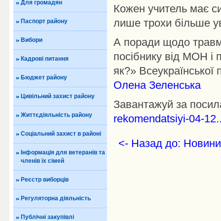
Для громадян
Кожен учитель має си
лише трохи більше ув
Паспорт району
А поради щодо травмач
Вибори
посібнику від МОН і 
Кадрові питання
як?» Всеукраїнської 
Бюджет району
Олена Зеленська
Цивільний захист району
Завантажуй за поси
Життєдіяльність району
rekomendatsiyi-04-12..
Соціальний захист в районі
<- Назад до: Новини
Інформація для ветеранів та
членів їх сімей
Реєстр виборців
Регуляторна діяльність
Публічні закупівлі