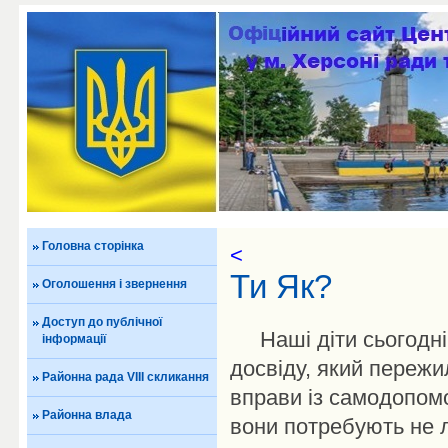
Головна сторінка
<
Ти Як?
Оголошення і звернення
Доступ до публічної
Наші діти сьогодні 
інформації
досвіду, який пережил
Районна рада VIII скликання
вправи із самодопомо
Районна влада
вони потребують не л