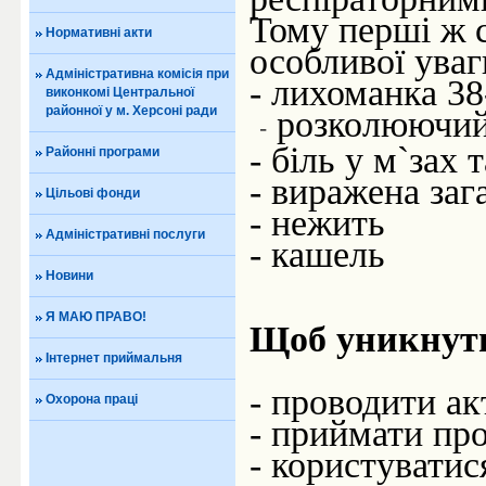
Тому
перші
ж
Нормативні акти
особливої
уваг
Адміністративна комісія при
- лихоманка 38
виконкомі Центральної
районної у м. Херсоні ради
розколюючи
-
-
біль у м
`
зах
т
Районні програми
-
виражена
заг
Цільові фонди
- нежить
Адміністративні послуги
- кашель
Новини
Я МАЮ ПРАВО!
Щоб уникнути
Інтернет приймальня
- проводити а
Охорона праці
- приймати про
- користувати