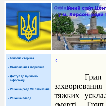
Головна сторінка
<
Оголошення і звернення
Грип – 
Доступ до публічної
інформації
захворюванн
Районна рада VIII скликання
тяжких ускла
Районна влада
смерті. Гри