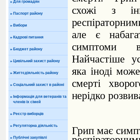
Для громадян
схожі з ін
Паспорт району
респіраторним
Вибори
але є набага
Кадрові питання
симптоми в
Бюджет району
Найчастіше у
Цивільний захист району
яка іноді мож
Життєдіяльність району
смерті хворог
Соціальний захист в районі
нерідко розвив
Інформація для ветеранів та
членів їх сімей
Реєстр виборців
Регуляторна діяльність
Грип
має
симп
респіраторним
Публічні закупівлі