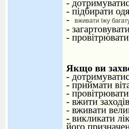
- дотримуватис
- підбирати од
-
вживати їжу багату
- загартовуват
- провітрюват
Якщо ви захво
- дотримувати
- приймати віт
- провітрювати
- вжити заході
- вживати вели
-
викликати лі
його призначе