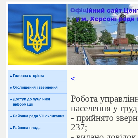
Головна сторінка
<
Оголошення і звернення
Робота управлінн
Доступ до публічної
інформації
населення у груд
- прийнято звер
Районна рада VIII скликання
237;
Районна влада
- видано довідок