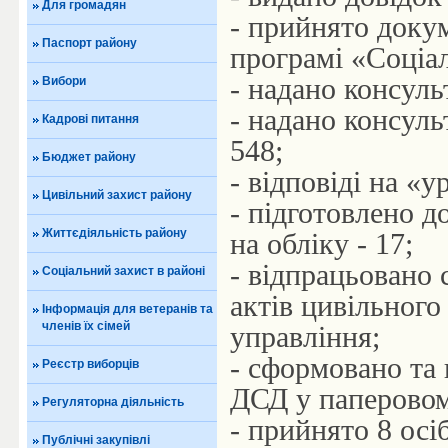
Для громадян
- прийнято доку
Паспорт району
програмі «Соціал
- надано консуль
Вибори
- надано консуль
Кадрові питання
548;
Бюджет району
- відповіді на «
Цивільний захист району
- підготовлено д
Життєдіяльність району
на обліку - 17;
- відпрацьовано 
Соціальний захист в районі
актів цивільного
Інформація для ветеранів та
членів їх сімей
управління;
- сформовано та 
Реєстр виборців
ДСД у паперовом
Регуляторна діяльність
- прийнято 8 осі
Публічні закупівлі