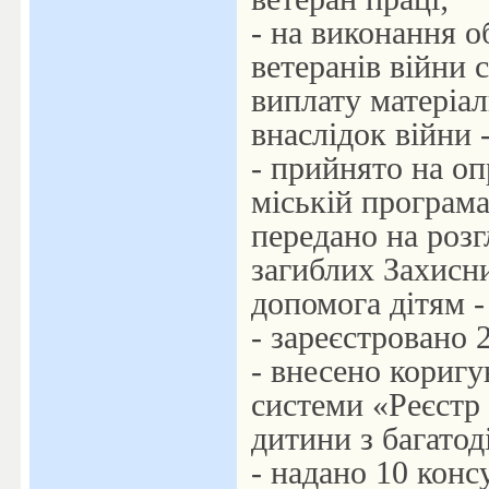
- на виконання о
ветеранів війни
виплату матеріал
внаслідок війни -
- прийнято на оп
міській програма
передано на розг
загиблих Захисни
допомога дітям -
- зареєстровано 
- внесено кориг
системи «Реєстр п
дитини з багатоді
- надано 10 конс