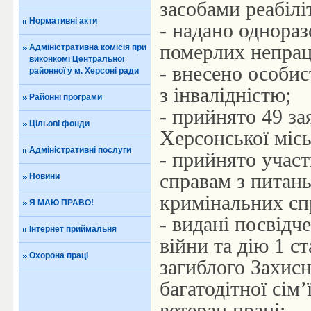
засобами реабіліт
Нормативні акти
- надано однора
померлих непрац
Адміністративна комісія при
виконкомі Центральної
- внесено особис
районної у м. Херсоні ради
з інвалідністю;
Районні програми
- прийнято 49 за
Цільові фонди
Херсонської міськ
Адміністративні послуги
- прийнято участ
справам з питань
Новини
кримінальних сп
Я МАЮ ПРАВО!
- видані посвідче
Інтернет приймальня
війни та дію 1 ст
Охорона праці
загиблого Захисни
багатодітної сім’
ветеран праці;