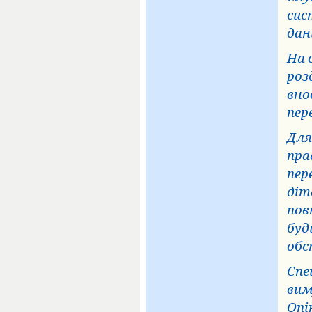
сис
дан
На 
роз
вно
пер
Для
пра
пер
діт
пов
буд
обс
Спе
вим
Опі