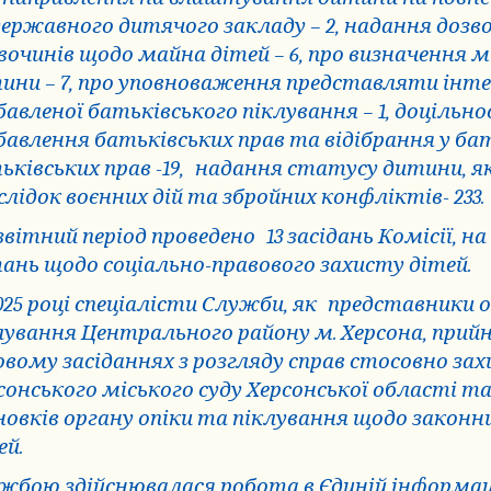
державного дитячого закладу – 2, надання дозв
вочинів щодо майна дітей – 6, про визначення 
ини – 7, про уповноваження представляти інте
бавленої батьківського піклування – 1, доцільн
бавлення батьківських прав та відібрання у бат
ьківських прав -19,
надання статусу дитини, 
слідок воєнних дій та збройних конфліктів- 233.
звітний період проведено
13 засідань Комісії, н
ань щодо соціально-правового захисту дітей.
025 році спеціалісти Служби, як
представники о
лування Центрального району м. Херсона, прийн
овому засіданнях з розгляду справ стосовно зах
сонського міського суду Херсонської області та
новків органу опіки та піклування щодо законни
ей.
жбою здійснювалася робота в Єдиній інформац