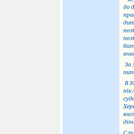
до 
пра
дит
поз
поз
бат
вна
За 
пит
В 2
пік
суд
Хер
вис
діт
Слу