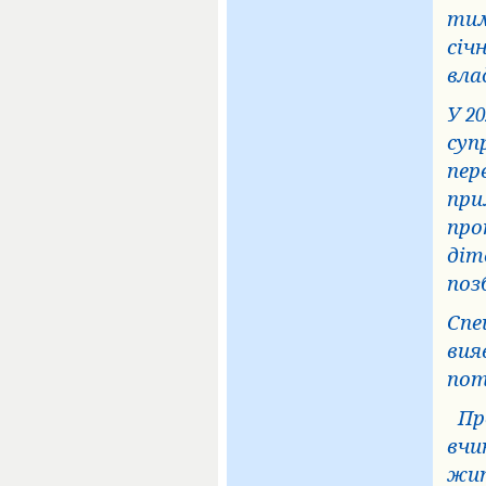
тим
січ
вла
У 2
суп
пер
при
про
діт
поз
Спе
вия
пот
Пр
вчи
жит