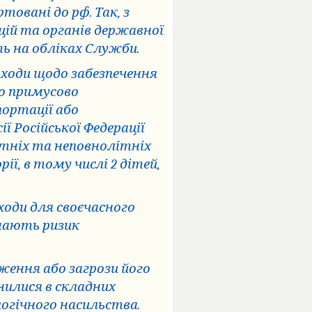
овані до рф. Так, з
ацій та органів державної
ть на обліках Служби.
аходи щодо забезпечення
о примусово
портації або
ї Російської Федерації
ітніх та неповнолітніх
ї, в тому числі 2 дітей,
оди для своєчасного
 мають ризик
.
ження або загрози його
инилися в складних
огічного насильства.