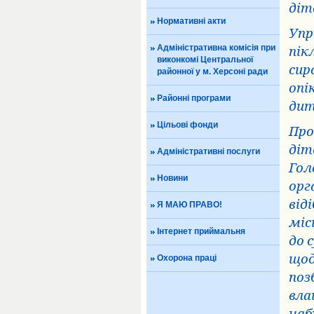
діт
Нормативні акти
Упр
Адміністративна комісія при
пік
виконкомі Центральної
сир
районної у м. Херсоні ради
опі
Районні програми
дит
Цільові фонди
Про
діт
Адміністративні послуги
Гол
Новини
орг
від
Я МАЮ ПРАВО!
міс
Інтернет приймальня
до 
щод
Охорона праці
поз
вла