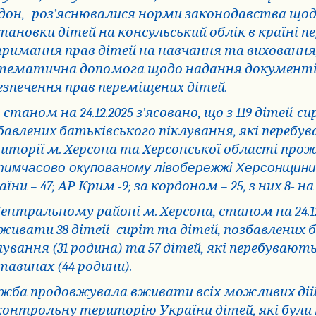
дон,
роз’яснювалися норми законодавства щод
тановки дітей на консульський облік в країні п
римання прав дітей на навчання та виховання
тематична допомога щодо надання документі
езпечення прав переміщених дітей.
 станом на 24.12.2025 з’ясовано, що з 119 дітей-с
бавлених батьківського піклування, які перебув
иторії м. Херсона та Херсонської області про
тимчасово окупованому лівобережжі Херсонщини; 
їни – 47; АР Крим -9; за кордоном – 25, з них 8- н
ентральному районі м. Херсона, станом на 24.1
живати 38 дітей -сиріт та дітей, позбавлених 
лування (31 родина) та 57 дітей, які перебуваю
тавинах (44 родини).
жба продовжувала вживати всіх можливих дій
контрольну територію України дітей, які були