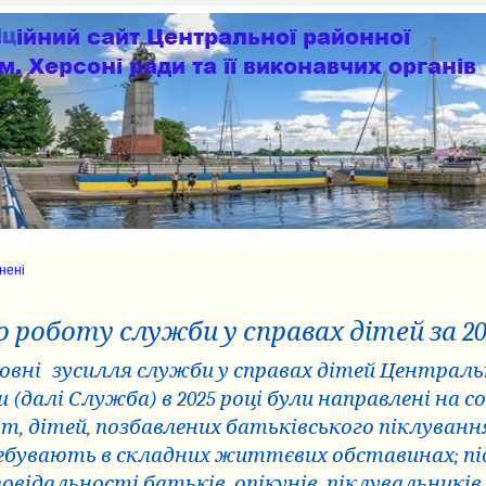
нені
о роботу служби у справах дітей за 20
овні
зусилля служби у справах дітей Центральн
и (далі Служба) в 2025 році були направлені на с
іт, дітей, позбавлених батьківського піклування
ебувають в складних життєвих обставинах; пі
повідальності батьків, опікунів, піклувальників