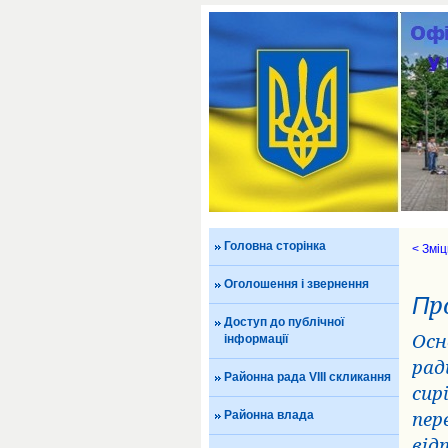
Головна сторінка
< Зміц
Оголошення і звернення
П
р
Доступ до публічної
Осн
інформації
рад
Районна рада VIII скликання
сир
Районна влада
пер
від