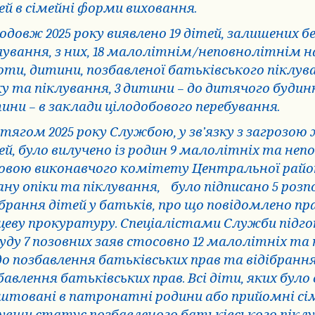
ей в сімейні форми виховання.
одовж 2025 року виявлено 19 дітей, залишених б
лування, з них, 18 малолітнім/неповнолітнім 
оти, дитини, позбавленої батьківського піклува
ку та піклування, 3 дитини – до дитячого будин
ини – в заклади цілодобового перебування.
тягом 2025 року Службою, у зв’язку з загрозо
ей, було вилучено із родин 9 малолітніх та неп
овою виконавчого комітету Центральної районно
ану опіки та піклування,
було підписано 5 роз
ібрання дітей у батьків, про що повідомлено п
цеву прокуратуру. Спеціалістами Служби підг
суду 7 позовних заяв стосовно 12 малолітніх та
о позбавлення батьківських прав та відібрання
бавлення батьківських прав. Всі діти, яких було 
штовані в патронатні родини або прийомні сім’