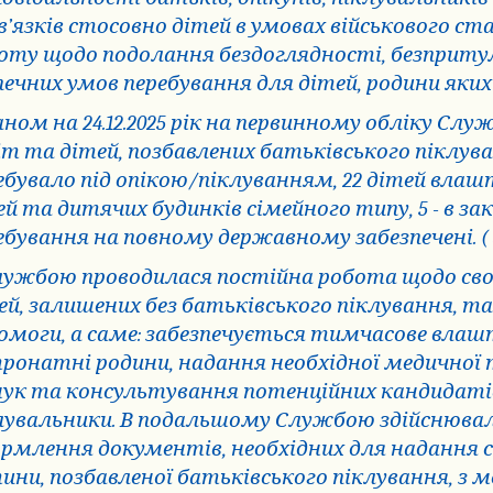
в’язків стосовно дітей в умовах військового с
оту щодо подолання бездоглядності, безприту
печних умов перебування для дітей, родини яких
ном на 24.12.2025 рік на первинному обліку Служ
іт та дітей, позбавлених батьківського піклуван
ебувало під опікою/піклуванням, 22 дітей вла
ей та дитячих будинків сімейного типу, 5 - в за
ебування на повному державному забезпечені. (
ужбою проводилася постійна робота щодо сво
ей, залишених без батьківського піклування, т
омоги, а саме: забезпечується тимчасове влаш
ронатні родини, надання необхідної медичної 
ук та консультування потенційних кандидатів
лувальники. В подальшому Службою здійснюва
рмлення документів, необхідних для надання 
ини, позбавленої батьківського піклування, 