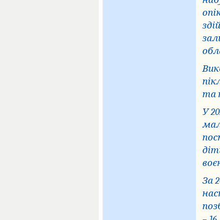
наб
опі
зді
зал
обл
Вик
пік
та 
У 2
мал
пос
діт
воє
За 
нас
поз
– 1