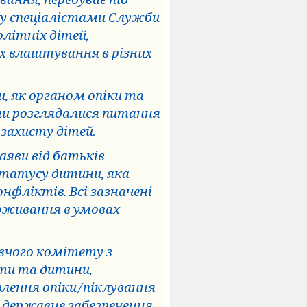
ання, перебуває під
у спеціалістами Служби
олітніх дітей,
їх влаштування в різних
ди, як органом опіки та
ни розглядалися питання
захисту дітей.
аяви від батьків
статусу дитини, яка
нфліктів. Всі зазначені
роживання в умовах
авчого комітету з
ти та дитини,
влення опіки/піклування
е державне забезпечення