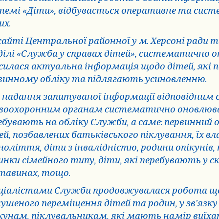
темі «Діти», відбувається оперативне та сис
их.
сайті Центральної районної у м. Херсоні ради та
ділі «Служба у справах дітей», систематично 
силася актуальна інформація щодо дітей, які 
винному обліку та підлягають усиновленню.
 надання запитуваної інформації відповідним 
воохоронним органам систематично оновлювали
ебувають на обліку Служби, а саме: первинний 
ей, позбавлених батьківського піклування, їх 
ноліття, діти з інвалідністю, родини опікунів, 
инки сімейного типу, діти, які перебувають у
тавинах, тощо.
ціалістами Служби продовжувалася робота що
ушеного переміщення дітей та родин, у зв’язку
кунам, піклувальникам, які мають намір виїхат