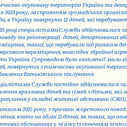
часово окуповану територію України та депорт
ня 2023 року, за сприянням громадських організ
ди, в Україну повернуто 12 дітей, які перебуваю
025 році спеціалістами Служби здійснювалися з
роводу та реінтеграції
дітей, депортованих аб
еміщених, таких, що перебували під ризиком де
мусового переміщення, внаслідок збройної агресі
ти України. Супроводом було охоплено7 малол
ей, повернутих з тимчасово окупованої територі
бавлених батьківського піклування.
ціалістами Служби постійно здійснювалися зах
влення вразливих дітей та сімей з дітьми, які
рапляння у складні життєві обставини (СЖО)
отягом 2025 року, з причини жорстокого повод
нення, взято на облік 11 дітей, як таких, що оп
тєвих обставинах у зв’язку із скоєнням психол