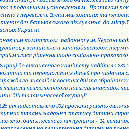
увши статус позбавленого батьківського піклув
кою з подальшим усиновленням.
Протягом рок
йснено 7 перевезень 10-ти малолітніх та неповн
ишених без батьківського піклування, до місць 
астях України.
онавчим комітетом
районної у м. Херсоні ра
лування, у встановлені законодавством термі
приймалися рішення щодо соціально-правового 
025 році до виконавчого комітету надійшло 233 з
олітніх та неповнолітніх дітей про надання 
траждала внаслідок воєнних дій та збройних ко
и зазнали психологічного насилля внаслідок п
нних дій та тимчасової окупації.
2025 рік підготовлено 302 проєкта рішень викон
тупних питань: надання статусу дитини-сиро
бавленої батьківського піклування -
14, встано
6, направлення на влаштування дитини на повн