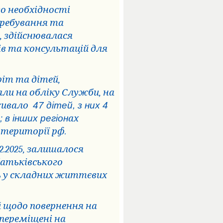
о необхідності
еребування та
, здійснювалася
в та консультацій для
иріт та дітей,
али на обліку Служби,
на
живало
47 дітей, з них 4
в інших регіон
ах
а території рф.
2.2025, залишалося
батьківського
ть у складних життєвих
 щодо повернення на
 переміщені на