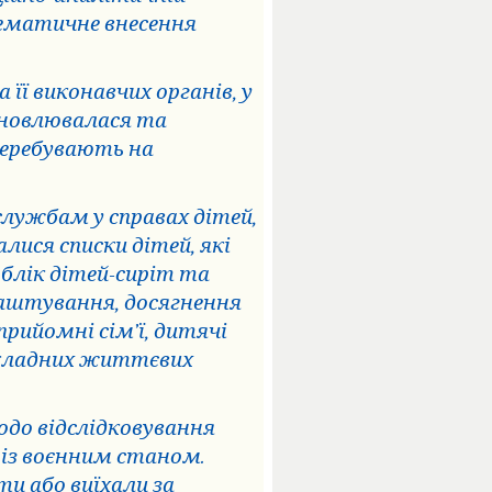
тематичне внесення
 її виконавчих органів, у
оновлювалася та
перебувають на
службам у справах дітей,
ся списки дітей, які
облік дітей-сиріт та
влаштування, досягнення
прийомні сім’ї, дитячі
 складних життєвих
до відслідковування
 із воєнним станом.
и або виїхали за