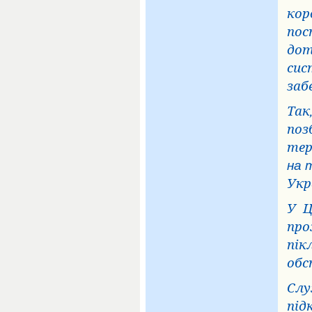
кор
пос
дот
сис
заб
Так,
поз
тер
на 
Укра
У
Ц
про
пік
обс
Слу
під