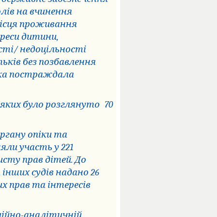
олів на вчинення
місця проживання
реси дитини,
ості/ недоцільності
ьків без позбавлення
яка постраждала
а яких було розглянуто
70
ргану опіки та
яли участь у 221
исту прав дітей. До
 інших судів надано 26
х прав та інтересів
ійно-аналітичній