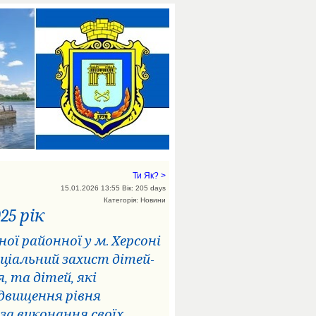
Ти Як? >
15.01.2026 13:55 Вік: 205 days
Категорія: Новини
25 рік
ої районної у м. Херсоні
оціальний захист дітей-
, та дітей, які
двищення рівня
 за виконання своїх