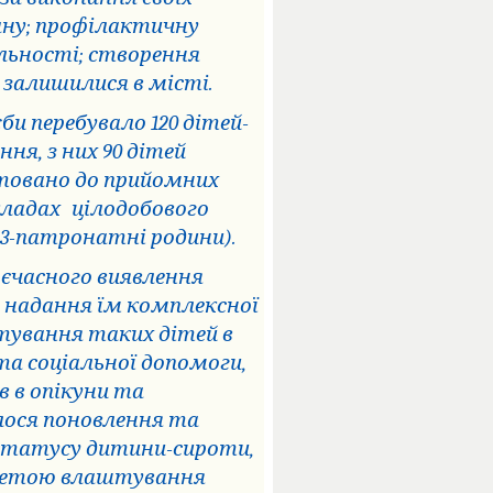
тану; профілактичну
льності; створення
 залишилися в місті.
би перебувало 120 дітей-
ня, з них 90 дітей
штовано до прийомних
кладах
цілодобового
 3-патронатні родини).
єчасного виявлення
а надання їм комплексної
тування таких дітей в
та соціальної допомоги,
 в опікуни та
лося поновлення та
статусу дитини-сироти,
з метою влаштування