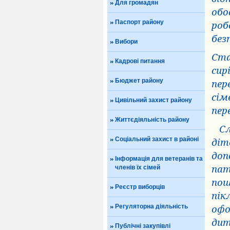
Для громадян
обо
Паспорт району
роб
без
Вибори
Ста
Кадрові питання
сир
Бюджет району
пер
сім
Цивільний захист району
пер
Життєдіяльність району
Сл
Соціальний захист в районі
діт
доп
Інформація для ветеранів та
членів їх сімей
пат
пош
Реєстр виборців
пік
Регуляторна діяльність
офо
дит
Публічні закупівлі