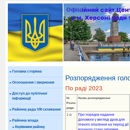
Головна сторінка
Розпорядження голо
Оголошення і звернення
По раді 2023
Доступ до публічної
інформації
№
Назва розпорядження
Розпо-
рядж.
Районна рада VIII скликання
1-р
Про порядок надання
допомоги у вигляді дров для
Районна влада
пічного опалення на період дії
Керівники району
воєнного стану окремим