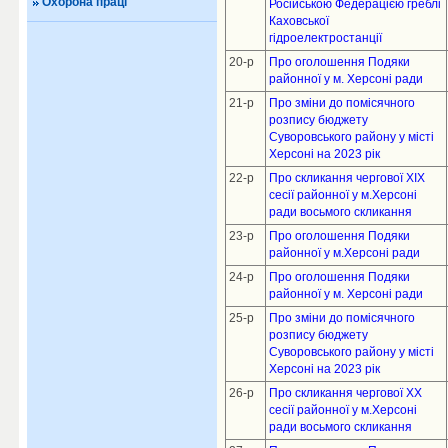
Охорона праці
Російською Федерацією греблі
Каховської
гідроелектростанції
20-р
Про оголошення Подяки
районної у м. Херсоні ради
21-р
Про зміни до помісячного
розпису бюджету
Суворовського району у місті
Херсоні на 2023 рік
22-р
Про скликання чергової XIX
сесії районної у м.Херсоні
ради восьмого скликання
23-р
Про оголошення Подяки
районної у м.Херсоні ради
24-р
Про оголошення Подяки
районної у м. Херсоні ради
25-р
Про зміни до помісячного
розпису бюджету
Суворовського району у місті
Херсоні на 2023 рік
26-р
Про скликання чергової XX
сесії районної у м.Херсоні
ради восьмого скликання