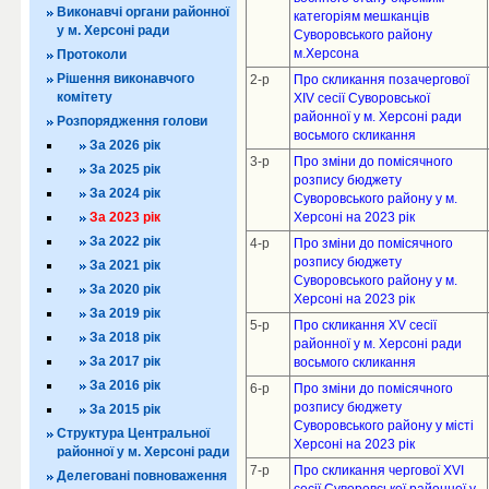
Виконавчі органи районної
категоріям мешканців
у м. Херсоні ради
Суворовського району
м.Херсона
Протоколи
Рішення виконавчого
2-р
Про скликання позачергової
комітету
XIV сесії Суворовської
районної у м. Херсоні ради
Розпорядження голови
восьмого скликання
За 2026 рік
3-р
Про зміни до помісячного
За 2025 рік
розпису бюджету
За 2024 рік
Суворовського району у м.
За 2023 рік
Херсоні на 2023 рік
За 2022 рік
4-р
Про зміни до помісячного
розпису бюджету
За 2021 рік
Суворовського району у м.
За 2020 рік
Херсоні на 2023 рік
За 2019 рік
5-р
Про скликання XV сесії
За 2018 рік
районної у м. Херсоні ради
За 2017 рік
восьмого скликання
За 2016 рік
6-р
Про зміни до помісячного
розпису бюджету
За 2015 рік
Суворовського району у місті
Структура Центральної
Херсоні на 2023 рік
районної у м. Херсоні ради
7-р
Про скликання чергової XVI
Делеговані повноваження