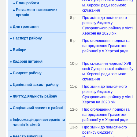
сесії Суворовської районної у
План роботи
м. Херсоні ради восьмого
Регламент виконавчих
скликання
органів
8-р
Про зміни до помісячного
розпису бюджету
Для громадян
Суворовського району у місті
Херсоні на 2023 рік
Паспорт району
9-р
Про оголошення подяки та
нагородження Грамотою
Вибори
районної у м.Херсоні ради
Кадрові питання
10-р
Про скликання чергової XVIІ
сесії Суворовської районної у
Бюджет району
м. Херсоні ради восьмого
скликання
Цивільний захист району
11-р
Про зміни до помісячного
розпису бюджету
Життєдіяльність району
Суворовського району у місті
Херсон на 2023 рік
Соціальний захист в районі
12-р
Про оголошення подяки та
нагородження Грамотою
Інформація для ветеранів та
районної у м.Херсоні ради
членів їх сімей
13-р
Про зміни до помісячного
розпису бюджету
Реєстр виборців