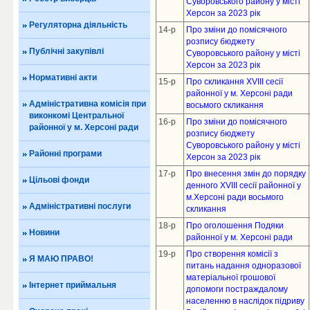
Суворовського району у місті
Херсон за 2023 рік
Регуляторна діяльність
14-р
Про зміни до помісячного
розпису бюджету
Публічні закупівлі
Суворовського району у місті
Херсон за 2023 рік
Нормативні акти
15-р
Про скликання XVIII сесії
районної у м. Херсоні
ради
Адміністративна комісія при
восьмого скликання
виконкомі Центральної
16-р
Про зміни до помісячного
районної у м. Херсоні ради
розпису бюджету
Суворовського району у місті
Районні програми
Херсон за 2023 рік
17-р
Про внесення змін до порядку
Цільові фонди
денного ХVІІІ сесії районної у
м.Херсоні ради восьмого
Адміністративні послуги
скликання
18-р
Про оголошення Подяки
Новини
районної у м. Херсоні ради
19-р
Про створення комісії з
Я МАЮ ПРАВО!
питань надання одноразової
матеріальної грошової
Інтернет приймальня
допомоги постраждалому
населенню в наслідок підриву