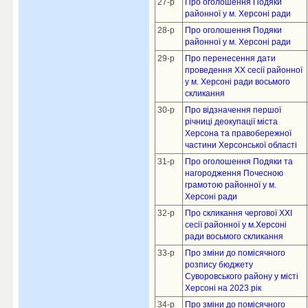
27-р
Про оголошення Подяки
районної у м. Херсоні ради
28-р
Про оголошення Подяки
районної у м. Херсоні ради
29-р
Про перенесення дати
проведення ХХ сесії районної
у м. Херсоні ради восьмого
скликання
30-р
Про відзначення першої
річниці деокупації міста
Херсона та правобережної
частини Херсонської області
31-р
Про оголошення Подяки та
нагородження Почесною
грамотою районної у м.
Херсоні ради
32-р
Про скликання чергової XXI
сесії районної у м.Херсоні
ради восьмого скликання
33-р
Про зміни до помісячного
розпису бюджету
Суворовського району у місті
Херсоні на 2023 рік
34-р
Про зміни до помісячного