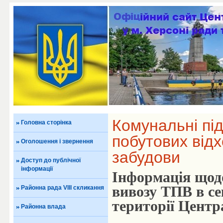
Комунальні пі
Головна сторінка
побутових відх
Оголошення і звернення
забудови
Доступ до публічної
інформації
Інформація щодо
вивозу ТПВ в се
Районна рада VIII скликання
території Центр
Районна влада