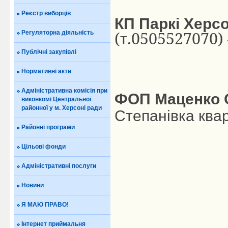
Реєстр виборців
КП
Паркі Херс
(
.0505527070)
Регуляторна діяльність
т
Публічні закупівлі
Нормативні акти
Адміністративна комісія при
ФОП
Маценко
виконкомі Центральної
районної у м. Херсоні ради
Степанівка
ква
Районні програми
Цільові фонди
Адміністративні послуги
Новини
Я МАЮ ПРАВО!
Інтернет приймальня