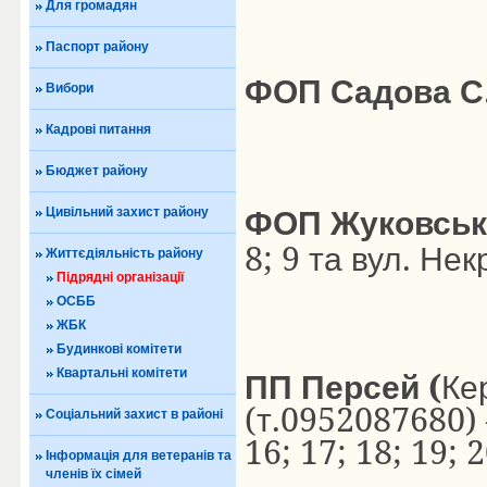
Для громадян
Паспорт району
ФОП
Садова
С
Вибори
Кадрові питання
Бюджет району
Цивільний захист району
ФОП
Жуковськ
8; 9
.
та
вул
Нек
Життєдіяльність району
Підрядні організації
ОСББ
ЖБК
Будинкові комітети
(
Квартальні комітети
ПП
Персей
Ке
(
.0952087680)
т
Соціальний захист в районі
16; 17; 18; 19; 2
Інформація для ветеранів та
членів їх сімей